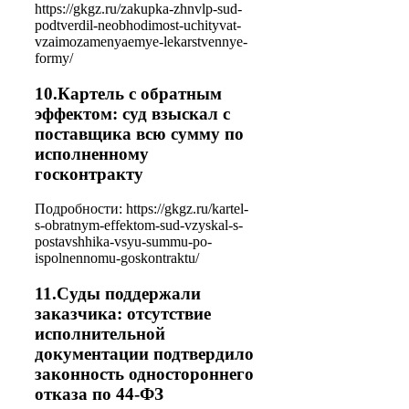
https://gkgz.ru/zakupka-zhnvlp-sud-
podtverdil-neobhodimost-uchityvat-
vzaimozamenyaemye-lekarstvennye-
formy/
10.Картель с обратным
эффектом: суд взыскал с
поставщика всю сумму по
исполненному
госконтракту
Подробности: https://gkgz.ru/kartel-
s-obratnym-effektom-sud-vzyskal-s-
postavshhika-vsyu-summu-po-
ispolnennomu-goskontraktu/
11.Суды поддержали
заказчика: отсутствие
исполнительной
документации подтвердило
законность одностороннего
отказа по 44-ФЗ