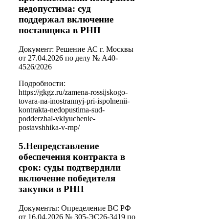
недопустима: суд
поддержал включение
поставщика в РНП
Документ: Решение АС г. Москвы
от 27.04.2026 по делу № А40-
4526/2026
Подробности:
https://gkgz.ru/zamena-rossijskogo-
tovara-na-inostrannyj-pri-ispolnenii-
kontrakta-nedopustima-sud-
podderzhal-vklyuchenie-
postavshhika-v-rnp/
5.Непредставление
обеспечения контракта в
срок: суды подтвердили
включение победителя
закупки в РНП
Документы: Определение ВС РФ
от 16.04.2026 № 305-ЭС26-3419 по