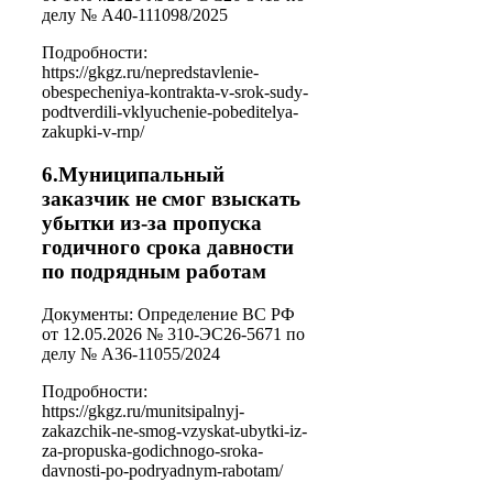
делу № А40-111098/2025
Подробности:
https://gkgz.ru/nepredstavlenie-
obespecheniya-kontrakta-v-srok-sudy-
podtverdili-vklyuchenie-pobeditelya-
zakupki-v-rnp/
6.Муниципальный
заказчик не смог взыскать
убытки из-за пропуска
годичного срока давности
по подрядным работам
Документы: Определение ВС РФ
от 12.05.2026 № 310-ЭС26-5671 по
делу № А36-11055/2024
Подробности:
https://gkgz.ru/munitsipalnyj-
zakazchik-ne-smog-vzyskat-ubytki-iz-
za-propuska-godichnogo-sroka-
davnosti-po-podryadnym-rabotam/