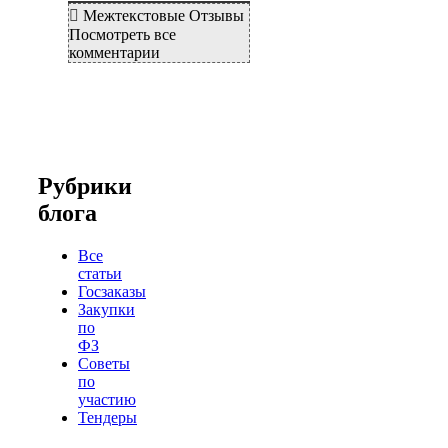
Межтекстовые Отзывы
Посмотреть все
комментарии
Рубрики
блога
Все
статьи
Госзаказы
Закупки
по
ФЗ
Советы
по
участию
Тендеры