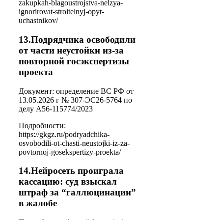
zakupkah-blagoustrojstva-nelzya-
ignorirovat-stroitelnyj-opyt-
uchastnikov/
13.Подрядчика освободили
от части неустойки из-за
повторной госэкспертизы
проекта
Документ: определение ВС РФ от
13.05.2026 г № 307-ЭС26-5764 по
делу А56-115774/2023
Подробности:
https://gkgz.ru/podryadchika-
osvobodili-ot-chasti-neustojki-iz-za-
povtornoj-gosekspertizy-proekta/
14.Нейросеть проиграла
кассацию: суд взыскал
штраф за “галлюцинации”
в жалобе