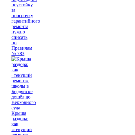
неустойку
за
просрочку
гарантийного
ремонта
нужно
списать
по
Правилам
№ 783
Крыша
раздора:
как
«текущий
ремонт»