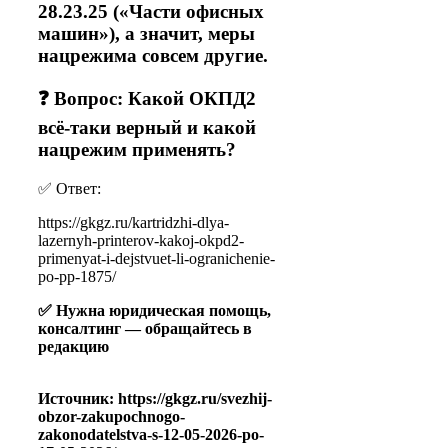
28.23.25 («Части офисных
машин»), а значит, меры
нацрежима совсем другие.
❓ Вопрос: Какой ОКПД2
всё-таки верный и какой
нацрежим применять?
✅ Ответ:
https://gkgz.ru/kartridzhi-dlya-
lazernyh-printerov-kakoj-okpd2-
primenyat-i-dejstvuet-li-ogranichenie-
po-pp-1875/
✅ Нужна юридическая помощь,
консалтинг — обращайтесь в
редакцию
Источник: https://gkgz.ru/svezhij-
obzor-zakupochnogo-
zakonodatelstva-s-12-05-2026-po-