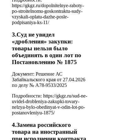
https://gkgz.ru/dopolnitelnye-raboty-
po-stroitelnomu-goskontraktu-sudy-
vzyskali-oplatu-dazhe-posle-
podpisaniya-ks-11/
3.Суд не увидел
«дробления» закупки:
товары нельзя было
объединять в один лот по
Постановлению № 1875
Документ: Решение АС
Забайкальского края от 27.04.2026
по делу № А78-9533/2025
Подробности: https://gkgz.ru/sud-ne-
uvidel-drobleniya-zakupki-tovary-
nelzya-bylo-obedinyat-v-odin-lot-po-
postanovleniyu-1875/
4.Замена российского
товара на иностранный
при исполнении контракта