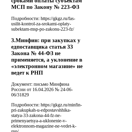
сроками оплаты субъектам
МСП по Закону № 223-ФЗ
Подробности: https://gkgz.ru/fas-
usilit-kontrol-za-srokami-oplaty-
subektam-msp-po-zakonu-223-fz/
3.Минфин: при закупках у
едпоставщика статья 33
Закона № 44-ФЗ не
применяется, а уклонение в
«электронном магазине» не
ведет к РНП
Документ: письмо Минфина
России от 16.04.2026 № 24-06-
06/31829
Подробности: https://gkgz.ru/minfin-
pri-zakupkah-u-edpostavshhika-
statya-33-zakona-44-fz-ne-
primenyaetsya-a-uklonenie-v-
elektronnom-magazine-ne-vedet-k-
rnp/