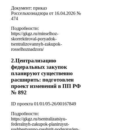
Документ: приказ
Россельхознадзора от 16.04.2026 №
474
Подробности:
https://gkgz.ru/minselhoz-
skorrektiroval-poryadok-
tsentralizovannyh-zakupok-
rosselhoznadzora/
2.Централизацию
федеральных закупок
планируют существенно
расширить: подготовлен
проект изменений в ПП РФ
№ 892
ID проекта 01/01/05-26/00167849
Подробности:
https://gkgz.ru/tsentralizatsiyu-
federalnyh-zakupok-planiruyut-
sushhestvenno-rasshirit-podgotovlen-