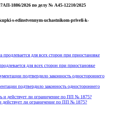
7АП-1886/2026 по делу № А45-12210/2025
kupki-s-edinstvennym-uchastnikom-priveli-k-
родлевается для всех сторон при приостановке
ментации подтвердило законность одностороннего
 действует ли ограничение по ПП № 1875?