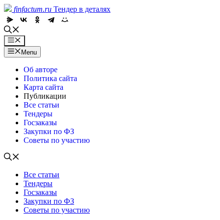
Skip
finfactum.ru
Тендер в деталях
to
content
Menu
Menu
Об авторе
Политика сайта
Карта сайта
Публикации
Все статьи
Тендеры
Госзаказы
Закупки по ФЗ
Советы по участию
Все статьи
Тендеры
Госзаказы
Закупки по ФЗ
Советы по участию