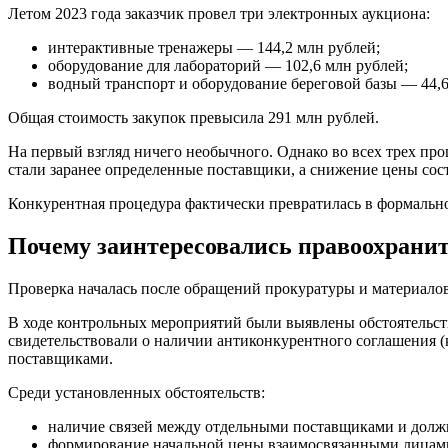
Летом 2023 года заказчик провел три электронных аукциона:
интерактивные тренажеры — 144,2 млн рублей;
оборудование для лабораторий — 102,6 млн рублей;
водный транспорт и оборудование береговой базы — 44,6
Общая стоимость закупок превысила 291 млн рублей.
На первый взгляд ничего необычного. Однако во всех трех пр
стали заранее определенные поставщики, а снижение цены сос
Конкурентная процедура фактически превратилась в формально
Почему заинтересовались правоохрани
Проверка началась после обращений прокуратуры и материало
В ходе контрольных мероприятий были выявлены обстоятельс
свидетельствовали о наличии антиконкурентного соглашения (
поставщиками.
Среди установленных обстоятельств:
наличие связей между отдельными поставщиками и долж
формирование начальной цены взаимосвязанными лицам