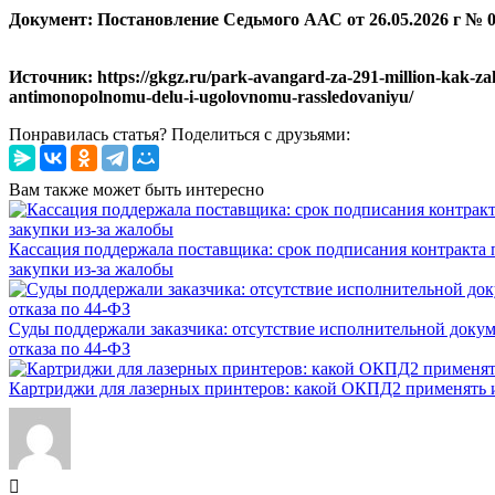
Документ: Постановление Седьмого ААС от 26.05.2026 г № 0
Источник: https://gkgz.ru/park-avangard-za-291-million-kak-za
antimonopolnomu-delu-i-ugolovnomu-rassledovaniyu/
Понравилась статья? Поделиться с друзьями:
Вам также может быть интересно
Кассация поддержала поставщика: срок подписания контракта п
закупки из-за жалобы
Суды поддержали заказчика: отсутствие исполнительной доку
отказа по 44-ФЗ
Картриджи для лазерных принтеров: какой ОКПД2 применять и