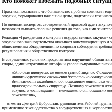
Кто поможет избежать подобных ситуа
Практика показывает, что большинство проблем возникает еще 
закупки, формирования начальной цены, подготовки техническ
По оценкам экспертов, своевременный правовой аудит закупо
позволяют выявить спорные решения до того, как ими заинтер
Редакция «Гражданского контроля государственных закупок» с
закупочного законодательства оказывает консультационную и 
общественным объединениям по вопросам соблюдения требован
регулирования и общественного контроля.
В современных условиях профилактика нарушений обходится з
споры, административные штрафы и уголовно-правовые риски
«Это дело интересно не только суммой закупок. Фактиче
антиконкурентного соглашения достаточно совокупности
деятельность находится под постоянным вниманием не т
правоохранительных структур. Поэтому заказчикам важ
закупок, а поставщикам — внимательно относиться к во
заказчиками»,
— отметил Дмитрий Доброштан, руководитель Рабочей группы
применению законодательства о государственных и корпоратив