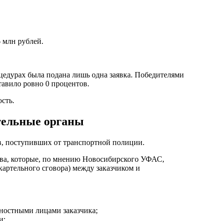
 млн рублей.
оцедурах была подана лишь одна заявка. Победителями
тавило ровно 0 процентов.
сть.
тельные органы
в, поступивших от транспортной полиции.
тва, которые, по мнению Новосибирского УФАС,
картельного сговора) между заказчиком и
ностными лицами заказчика;
и;