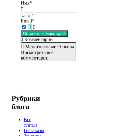
Имя*
Email*
0
Комментарий
Межтекстовые Отзывы
Посмотреть все
комментарии
Рубрики
блога
Все
статьи
Госзаказы
Закупки