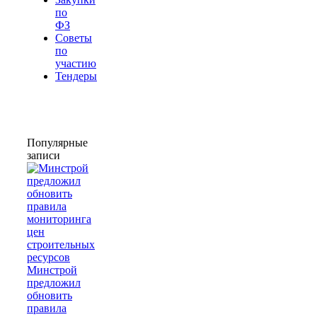
по
ФЗ
Советы
по
участию
Тендеры
Популярные
записи
Минстрой
предложил
обновить
правила