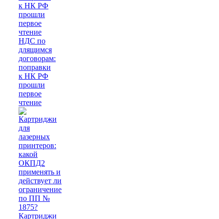
НДС по
длящимся
договорам:
поправки
к НК РФ
прошли
первое
чтение
Картриджи