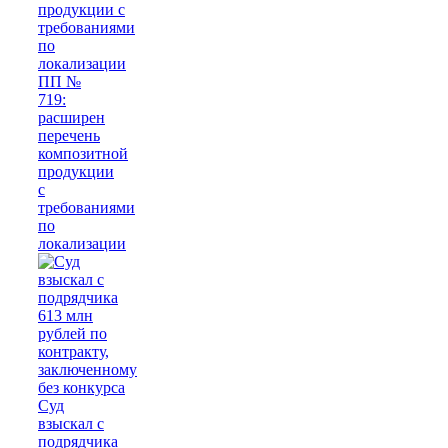
ПП №
719:
расширен
перечень
композитной
продукции
с
требованиями
по
локализации
Суд
взыскал с
подрядчика