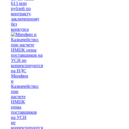
613 млн
рублей по
контракту,
заключенному
без
конкурса
Минфин
и
Казначейство:
при
расчете
НМЦК
цены
поставщиков
на УСН
не
корректируются